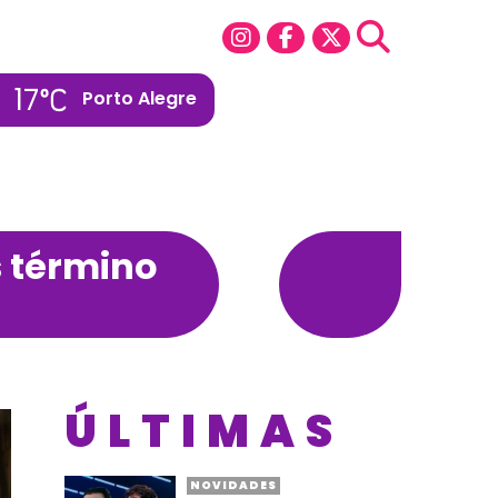
17
Porto Alegre
s término
ÚLTIMAS
NOVIDADES