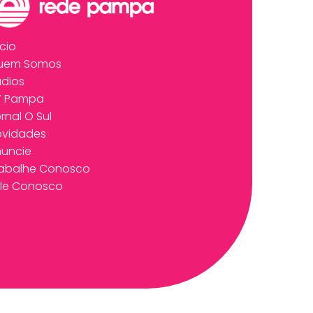
ício
uem Somos
dios
V Pampa
rnal O Sul
ovidades
uncie
rabalhe Conosco
le Conosco