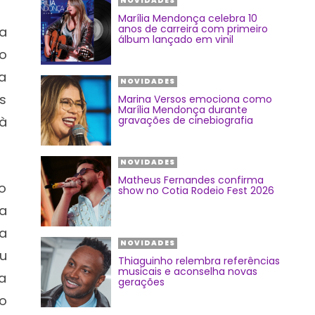
NOVIDADES
Marília Mendonça celebra 10
anos de carreira com primeiro
a
álbum lançado em vinil
 o
a
NOVIDADES
s
Marina Versos emociona como
Marília Mendonça durante
 à
gravações de cinebiografia
NOVIDADES
Matheus Fernandes confirma
 o
show no Cotia Rodeio Fest 2026
a
a
NOVIDADES
u
Thiaguinho relembra referências
musicais e aconselha novas
a
gerações
o