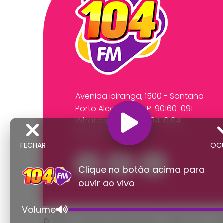
Avenida Ipiranga, 1500 - Santana
Porto Alegre/RS CEP: 90160-091
Whatsapp:
(51) 99534-0104
Fone: (51) 3218-2591
FECHAR
OC
Clique no botão acima para
ouvir ao vivo
Volume
© 2026 - Direitos Reservados - Rádio 104 - R