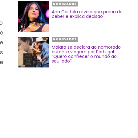
NOVIDADES
Ana Castela revela que parou de
beber e explica decisão
no
e
NOVIDADES
e
Maiara se declara ao namorado
s
durante viagem por Portugal:
“Quero conhecer o mundo ao
seu lado”
e