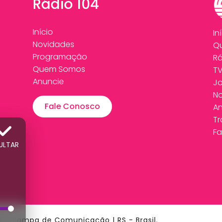
Rádio 104
Início
In
Novidades
Q
Programação
Rá
Quem Somos
T
Anuncie
Jo
N
Fale Conosco
An
T
Fa
ULTAR
ede Pampa de Comunicação | RS - Brasil.