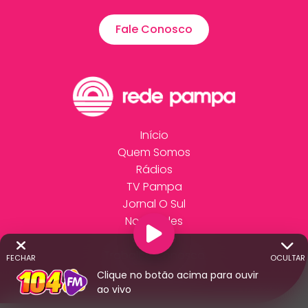
Fale Conosco
Início
Quem Somos
Rádios
TV Pampa
Jornal O Sul
Novidades
Anuncie
Trabalhe Conosco
FECHAR
OCULTAR
Fale Conosco
Clique no botão acima para ouvir
ao vivo