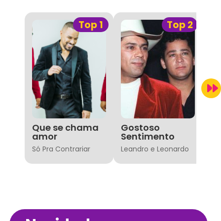
Top 1
Top 2
Que se chama
Gostoso
De
amor
Sentimento
Ze
Só Pra Contrariar
Leandro e Leonardo
Lu