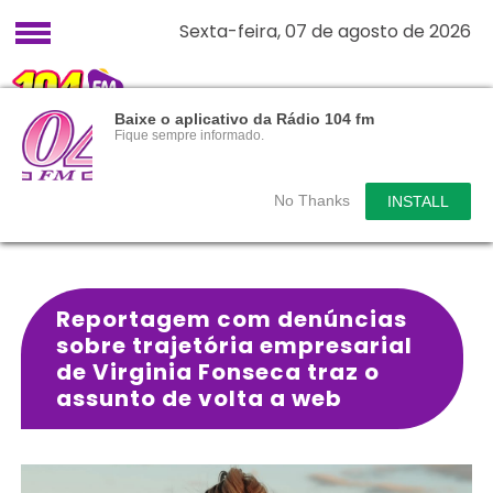
Sexta-feira, 07 de agosto de 2026
Baixe o aplicativo da Rádio 104 fm
Fique sempre informado.
No Thanks
INSTALL
Reportagem com denúncias
sobre trajetória empresarial
de Virginia Fonseca traz o
assunto de volta a web