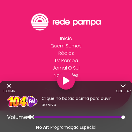
Início
Quem Somos
Rádios
TV Pampa
Jornal O Sul
Novidades
Anuncie
Trabalhe Conosco
FECHAR
OCULTAR
Fale Conosco
Clique no botão acima para ouvir
ao vivo
Volume
© 2026 - Direitos Reservados - Rádio 104 - Rede
Pampa de Comunicação | RS - Brasil.
No Ar:
Programação Especial