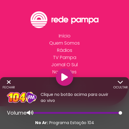
Início
Quem Somos
Rádios
TV Pampa
Jornal O Sul
Novidades
Anuncie
Trabalhe Conosco
FECHAR
OCULTAR
Fale Conosco
Clique no botão acima para ouvir
ao vivo
Volume
© 2026 - Direitos Reservados - Rádio 104 - Rede
Pampa de Comunicação | RS - Brasil.
No Ar:
Programa Estação 104