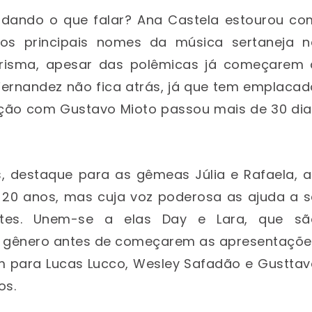
 dando o que falar? Ana Castela estourou co
os principais nomes da música sertaneja n
risma, apesar das polêmicas já começarem 
Fernandez não fica atrás, já que tem emplaca
anção com Gustavo Mioto passou mais de 30 dia
, destaque para as gêmeas Júlia e Rafaela, a
 20 anos, mas cuja voz poderosa as ajuda a s
ntes. Unem-se a elas Day e Lara, que sã
o gênero antes de começarem as apresentaçõe
m para Lucas Lucco, Wesley Safadão e Gusttav
os.