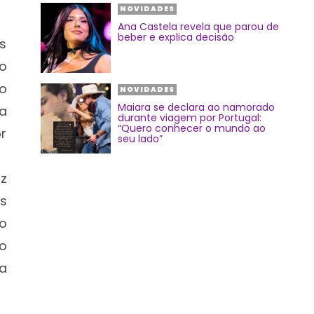
NOVIDADES
Ana Castela revela que parou de
beber e explica decisão
s
ho
o
NOVIDADES
Maiara se declara ao namorado
a
durante viagem por Portugal:
“Quero conhecer o mundo ao
r
seu lado”
z
s
o
o
a