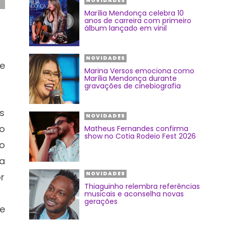
NOVIDADES
Marília Mendonça celebra 10
anos de carreira com primeiro
álbum lançado em vinil
NOVIDADES
e
Marina Versos emociona como
Marília Mendonça durante
gravações de cinebiografia
s
NOVIDADES
ho
Matheus Fernandes confirma
show no Cotia Rodeio Fest 2026
o
a
NOVIDADES
r
Thiaguinho relembra referências
musicais e aconselha novas
gerações
e