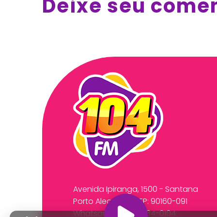
Deixe seu come
Avenida Ipiranga, 1500 - Santana
Porto Alegre/RS CEP: 90160-091
Whatsapp:
(51) 99534-0104