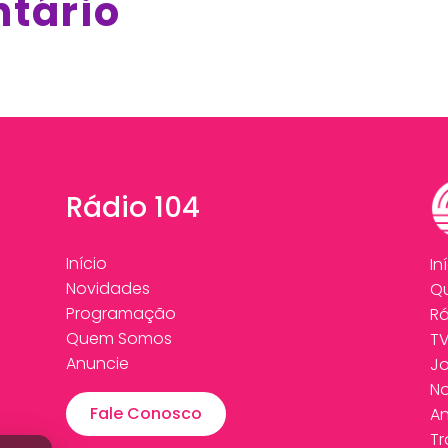
ntário
Rádio 104
Início
In
Novidades
Q
Programação
Rá
Quem Somos
T
Anuncie
Jo
N
Fale Conosco
An
T