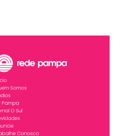
ício
uem Somos
dios
V Pampa
rnal O Sul
ovidades
uncie
rabalhe Conosco