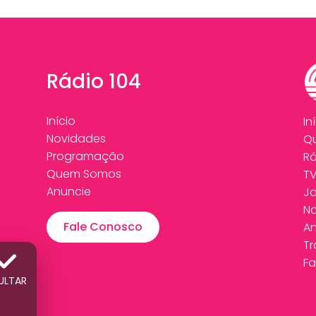
Rádio 104
Início
In
Novidades
Q
Programação
Rá
Quem Somos
T
Anuncie
Jo
N
Fale Conosco
An
T
Fa
ULTAR