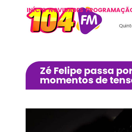
INÍCIO
NOVIDADES
PROGRAMAÇÃ
Quint
Zé Felipe passa po
momentos de tensã