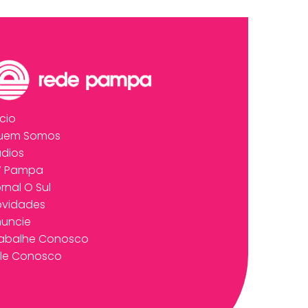
ício
uem Somos
dios
V Pampa
rnal O Sul
ovidades
uncie
rabalhe Conosco
le Conosco