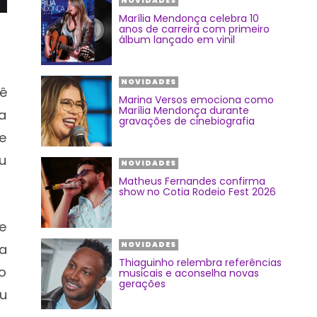
NOVIDADES
Marília Mendonça celebra 10
anos de carreira com primeiro
álbum lançado em vinil
NOVIDADES
ê
Marina Versos emociona como
Marília Mendonça durante
a
gravações de cinebiografia
e
ou
NOVIDADES
Matheus Fernandes confirma
show no Cotia Rodeio Fest 2026
de
NOVIDADES
a
Thiaguinho relembra referências
 o
musicais e aconselha novas
gerações
u