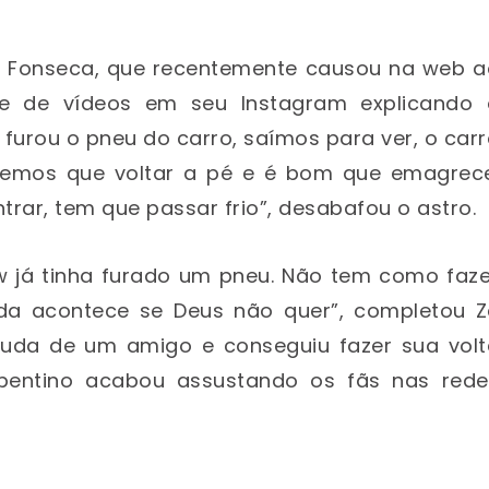
ia Fonseca, que recentemente causou na web a
ie de vídeos em seu Instagram explicando 
e furou o pneu do carro, saímos para ver, o car
eremos que voltar a pé e é bom que emagrece
rar, tem que passar frio”, desabafou o astro.
w já tinha furado um pneu. Não tem como faze
ada acontece se Deus não quer”, completou Z
ajuda de um amigo e conseguiu fazer sua volt
pentino acabou assustando os fãs nas rede