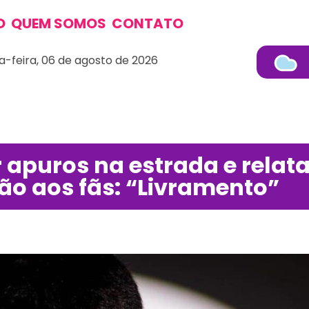
O
QUEM SOMOS
CONTATO
a-feira, 06 de agosto de 2026
r apuros na estrada e relat
o aos fãs: “Livramento”