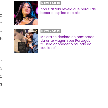
NOVIDADES
Ana Castela revela que parou de
beber e explica decisão
o
o
ro
NOVIDADES
Maiara se declara ao namorado
.
durante viagem por Portugal:
“Quero conhecer o mundo ao
seu lado”
r
é
a
s