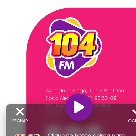
Avenida Ipiranga, 1500 - Santana
Porto Alegre/RS CEP: 90160-091
Whatsapp:
(51) 99534-0104
Fone: (51) 3218-2591
FECHAR
OC
Clique no botão acima para