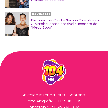
NOVIDADES
Fãs apontam “Já Te Namoro”, de Maiara
& Maraisa, como possível sucessora de
“Medo Bobo”
Avenida Ipiranga, 1500 - Santana
Porto Alegre/RS CEP: 90160-091
Whatsapp:
(51) 99534-0104