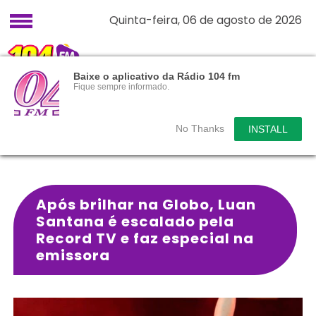
Quinta-feira, 06 de agosto de 2026
Baixe o aplicativo da Rádio 104 fm
Fique sempre informado.
No Thanks
INSTALL
Após brilhar na Globo, Luan
Santana é escalado pela
Record TV e faz especial na
emissora