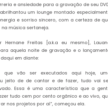
reria e ansiedade para a gravação de seu DVD
 abrilhantou um lounge montado especialment
energia e sorriso sincero, com a certeza de q
na música sertaneja.
er Hernane Freitas [a.k.a eu mesmo], Lauan
para aquela noite de gravação e o lançament
l daqui em diante:
os que vão ser executados aqui hoje, um
u jeito de de cantar e de fazer, tudo vai se
ado. Essa é uma característica que a gent
azer tudo cem por cento orgânico e ao vivo, q
rar nos projetos por aí”, começou ela.