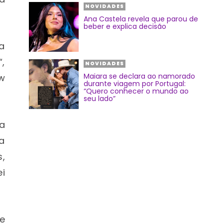
NOVIDADES
Ana Castela revela que parou de
beber e explica decisão
 a
“,
NOVIDADES
Maiara se declara ao namorado
w
durante viagem por Portugal:
“Quero conhecer o mundo ao
seu lado”
ia
 a
,
ei
ue