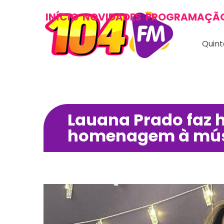
INÍCIO
NOVIDADES
PROGRAMAÇÃ
Quint
Lauana Prado faz h
homenagem à músi