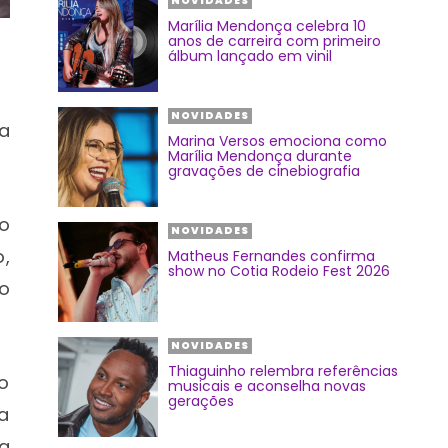
NOVIDADES
Marília Mendonça celebra 10
anos de carreira com primeiro
álbum lançado em vinil
NOVIDADES
a
Marina Versos emociona como
Marília Mendonça durante
gravações de cinebiografia
o
NOVIDADES
,
Matheus Fernandes confirma
show no Cotia Rodeio Fest 2026
o
NOVIDADES
Thiaguinho relembra referências
ao
musicais e aconselha novas
gerações
a
na