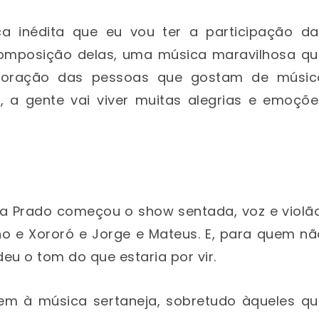
ica inédita que eu vou ter a participação da
 composição delas, uma música maravilhosa qu
coração das pessoas que gostam de músic
s, a gente vai viver muitas alegrias e emoçõ
na Prado começou o show sentada, voz e violã
ho e Xororó e Jorge e Mateus. E, para quem nã
deu o tom do que estaria por vir.
em à música sertaneja, sobretudo àqueles qu