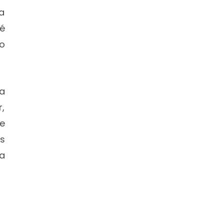
a
é
o
a
r,
e
s
a