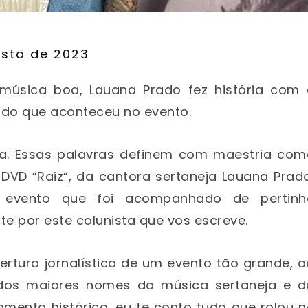
osto de 2023
música boa, Lauana Prado fez história com 
udo que aconteceu no evento.
ina. Essas palavras definem com maestria com
DVD “Raiz“, da cantora sertaneja Lauana Prado
; evento que foi acompanhado de pertinh
e por este colunista que vos escreve.
rtura jornalística de um evento tão grande, 
s dos maiores nomes da música sertaneja e d
omento histórico, eu te conto tudo que rolou 