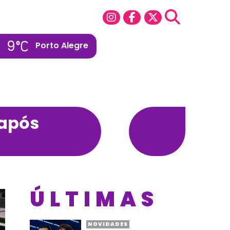
9
Porto Alegre
 após
ÚLTIMAS
NOVIDADES