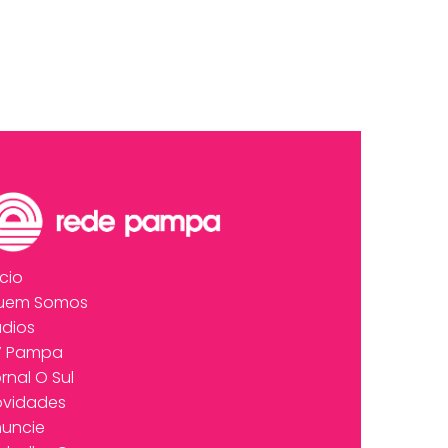
ício
uem Somos
dios
V Pampa
rnal O Sul
ovidades
uncie