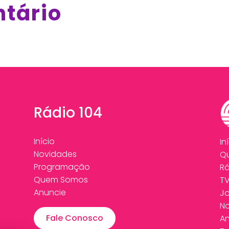
ntário
Rádio 104
Início
In
Novidades
Q
Programação
Rá
Quem Somos
T
Anuncie
Jo
N
Fale Conosco
An