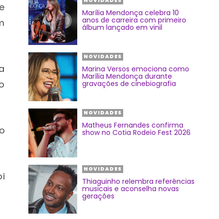
NOVIDADES
e
Marília Mendonça celebra 10
anos de carreira com primeiro
m
álbum lançado em vinil
NOVIDADES
a
Marina Versos emociona como
Marília Mendonça durante
o
gravações de cinebiografia
NOVIDADES
Matheus Fernandes confirma
ro
show no Cotia Rodeio Fest 2026
NOVIDADES
i
Thiaguinho relembra referências
musicais e aconselha novas
gerações