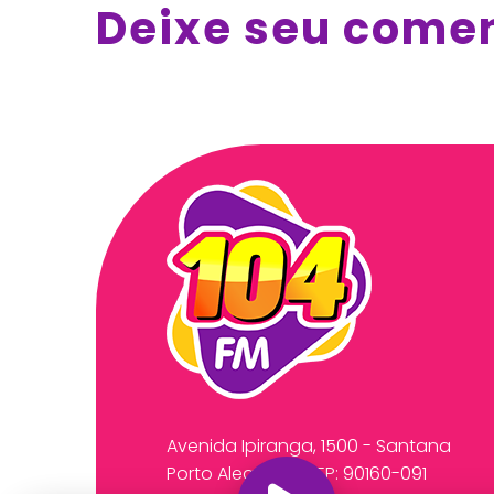
Deixe seu come
Avenida Ipiranga, 1500 - Santana
Porto Alegre/RS CEP: 90160-091