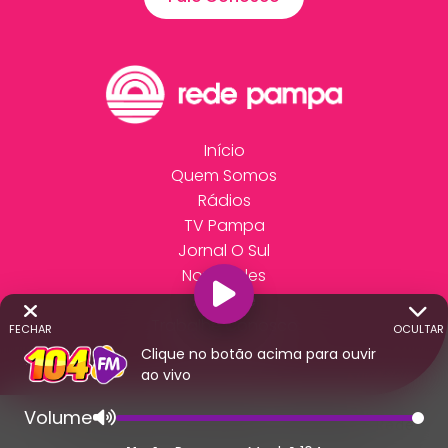
Início
Quem Somos
Rádios
TV Pampa
Jornal O Sul
Novidades
Anuncie
Trabalhe Conosco
FECHAR
OCULTAR
Fale Conosco
Clique no botão acima para ouvir
ao vivo
Volume
© 2026 - Direitos Reservados - Rádio 104 - Rede
Pampa de Comunicação | RS - Brasil.