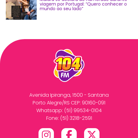
viagem por Portugal: “Quero conhecer o
mundo ao seu lado”
Avenida Ipiranga, 1500 - Santana
Porto Alegre/RS CEP: 90160-091
Whatsapp:
(51) 99534-0104
Fone: (51) 3218-2591