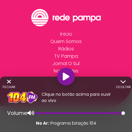
Início
Quem Somos
Rádios
TV Pampa
Jornal O Sul
Novidades
Anuncie
Trabalhe Conosco
FECHAR
OCULTAR
Fale Conosco
Clique no botão acima para ouvir
ao vivo
Volume
© 2026 - Direitos Reservados - Rádio 104 - Rede
Pampa de Comunicação | RS - Brasil.
No Ar:
Programa Estação 104