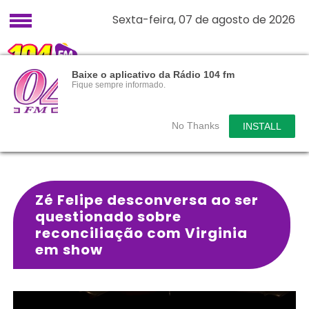
Sexta-feira, 07 de agosto de 2026
Baixe o aplicativo da Rádio 104 fm
Fique sempre informado.
No Thanks
INSTALL
Zé Felipe desconversa ao ser
questionado sobre
reconciliação com Virginia
em show