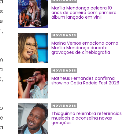
ta
NOVIDADES
Marília Mendonça celebra 10
s
anos de carreira com primeiro
álbum lançado em vinil
e
,
NOVIDADES
Marina Versos emociona como
Marília Mendonça durante
gravações de cinebiografia
m
a
NOVIDADES
Matheus Fernandes confirma
K,
show no Cotia Rodeio Fest 2026
NOVIDADES
o
Thiaguinho relembra referências
 e
musicais e aconselha novas
gerações
a