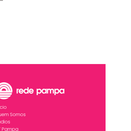
ício
uem Somos
dios
V Pampa