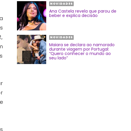
NOVIDADES
Ana Castela revela que parou de
beber e explica decisão
a
s
,
NOVIDADES
Maiara se declara ao namorado
m
durante viagem por Portugal:
“Quero conhecer o mundo ao
s
seu lado”
r
r
e
s