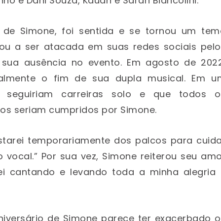
nho e Dani Souza, Kauan e Sarah Biancolini.
ã de Simone, foi sentida e se tornou um tem
çou a ser atacada em suas redes sociais pelo
sua ausência no evento. Em agosto de 2022
ialmente o fim de sua dupla musical. Em u
 seguiriam carreiras solo e que todos o
os seriam cumpridos por Simone.
starei temporariamente dos palcos para cuida
 vocal.” Por sua vez, Simone reiterou seu amo
rei cantando e levando toda a minha alegria 
niversário de Simone parece ter exacerbado o