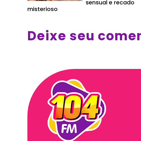
sensual e recado
misterioso
Deixe seu come