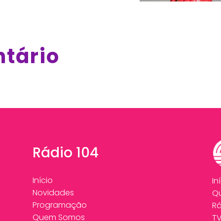
ntário
Rádio 104
Início
In
Novidades
Q
Programação
Rá
Quem Somos
T