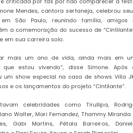
 é criticada por fãs por não comparecer à fes
mone Mendes, cantora sertaneja, celebrou seu
m São Paulo, reunindo família, amigos 
ém a comemoração do sucesso de “Cintilante“
e em sua carreira solo.
brar mais um ano de vida, ainda mais em u
que estou vivendo“, disse Simone. Após 
ou um show especial na casa de shows Villa J
s e os lançamentos do projeto “Cintilante”.
avam celebridades como Tirullipa, Rodrig
, Mano Walter, Mari Fernandez, Thammy Miranda
s, Gabi Martins, Pétala Barreiros, Daniel