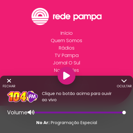
Início
Quem Somos
Rádios
TV Pampa
Jornal O Sul
Novidades
Anuncie
Trabalhe Conosco
FECHAR
OCULTAR
Fale Conosco
Clique no botão acima para ouvir
ao vivo
Volume
© 2026 - Direitos Reservados - Rádio 104 - Rede
Pampa de Comunicação | RS - Brasil.
No Ar:
Programação Especial