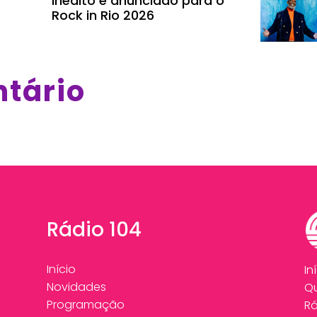
inédito é anunciado para o
Rock in Rio 2026
ntário
Rádio 104
Início
In
Novidades
Q
Programação
Rá