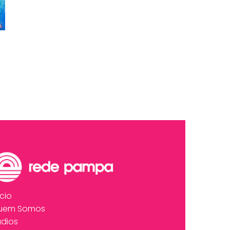
ício
uem Somos
dios