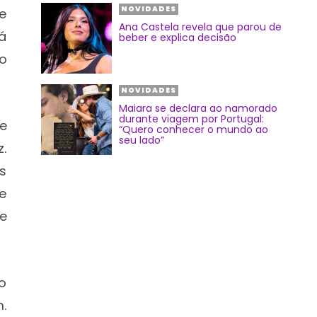
NOVIDADES
e
Ana Castela revela que parou de
tá
beber e explica decisão
o
NOVIDADES
Maiara se declara ao namorado
durante viagem por Portugal:
e
“Quero conhecer o mundo ao
seu lado”
z.
os
e
e
o
m.