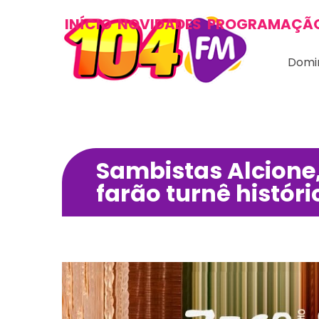
INÍCIO
NOVIDADES
PROGRAMAÇÃ
Domin
Sambistas Alcione
farão turnê histór