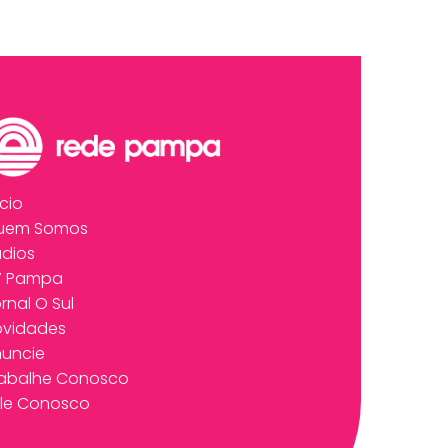
ício
uem Somos
dios
V Pampa
rnal O Sul
ovidades
uncie
rabalhe Conosco
le Conosco