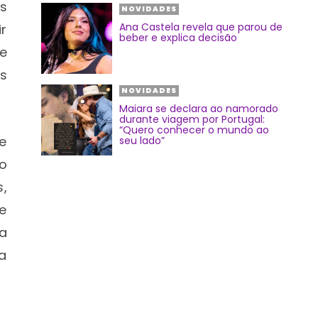
es
NOVIDADES
Ana Castela revela que parou de
r
beber e explica decisão
e
s
NOVIDADES
Maiara se declara ao namorado
durante viagem por Portugal:
“Quero conhecer o mundo ao
e
seu lado”
o
,
e
a
ia