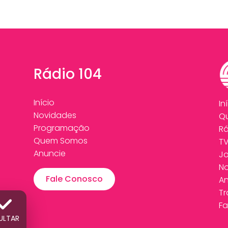
Rádio 104
Início
In
Novidades
Q
Programação
Rá
Quem Somos
T
Anuncie
Jo
N
Fale Conosco
An
T
Fa
ULTAR