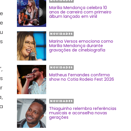
NOVIDADES
Marília Mendonça celebra 10
anos de carreira com primeiro
e
álbum lançado em vinil
e
u
NOVIDADES
us
Marina Versos emociona como
Marília Mendonça durante
gravações de cinebiografia
,
NOVIDADES
Matheus Fernandes confirma
os
show no Cotia Rodeio Fest 2026
ar
a,
NOVIDADES
a
Thiaguinho relembra referências
musicais e aconselha novas
gerações