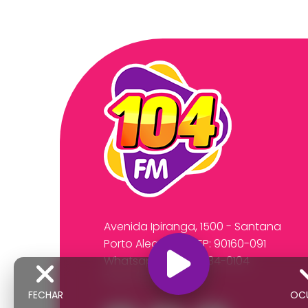
Avenida Ipiranga, 1500 - Santana
Porto Alegre/RS CEP: 90160-091
Whatsapp:
(51) 99534-0104
Fone: (51) 3218-2591
FECHAR
OC