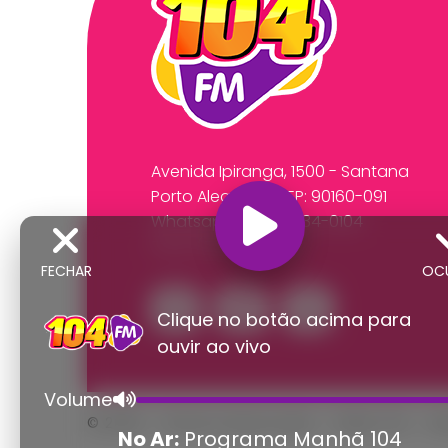
Avenida Ipiranga, 1500 - Santana
Porto Alegre/RS CEP: 90160-091
Whatsapp:
(51) 99534-0104
Fone: (51) 3218-2591
FECHAR
OC
Clique no botão acima para
ouvir ao vivo
Volume
© 2026 - Direitos Reservados - Rádio 104 - R
No Ar:
Programa Manhã 104