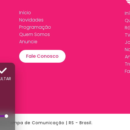
Início
In
Novidades
Q
Programação
Rá
Quem Somos
T
Anuncie
Jo
N
Fale Conosco
An
T
Fa
ULTAR
ede Pampa de Comunicação | RS - Brasil.