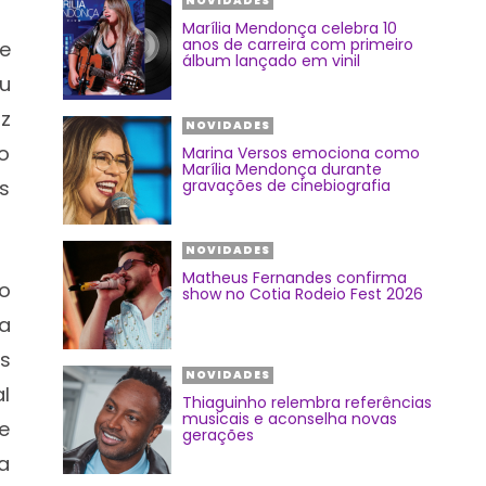
NOVIDADES
Marília Mendonça celebra 10
anos de carreira com primeiro
e
álbum lançado em vinil
u
ez
NOVIDADES
ão
Marina Versos emociona como
Marília Mendonça durante
s
gravações de cinebiografia
NOVIDADES
Matheus Fernandes confirma
o
show no Cotia Rodeio Fest 2026
a
os
NOVIDADES
l
Thiaguinho relembra referências
musicais e aconselha novas
te
gerações
 a