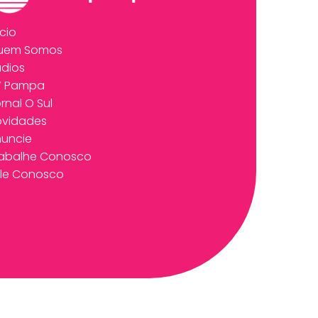
ício
uem Somos
dios
V Pampa
rnal O Sul
ovidades
uncie
rabalhe Conosco
le Conosco