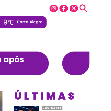
9
Porto Alegre
a após
ÚLTIMAS
NOVIDADES