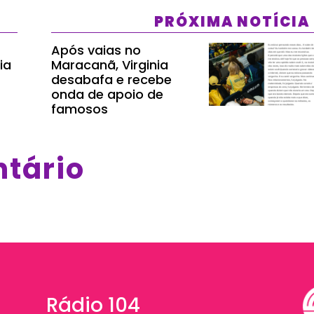
PRÓXIMA NOTÍCIA
Após vaias no
ia
Maracanã, Virginia
desabafa e recebe
onda de apoio de
famosos
ntário
Rádio 104