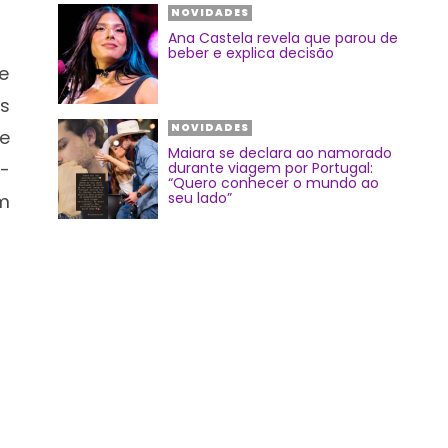
NOVIDADES
Ana Castela revela que parou de
beber e explica decisão
e
s
NOVIDADES
de
Maiara se declara ao namorado
-
durante viagem por Portugal:
“Quero conhecer o mundo ao
seu lado”
m