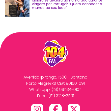
Maiara se declara ao namorado durante
viagem por Portugal: “Quero conhecer o
mundo ao seu lado”
Avenida Ipiranga, 1500 - Santana
Porto Alegre/RS CEP: 90160-091
Whatsapp:
(51) 99534-0104
Fone: (51) 3218-2591