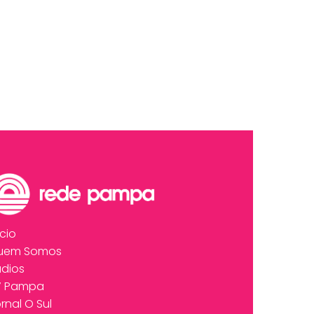
ício
uem Somos
dios
V Pampa
rnal O Sul