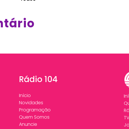
ntário
Rádio 104
Início
In
Novidades
Q
Programação
Rá
Quem Somos
T
Anuncie
Jo