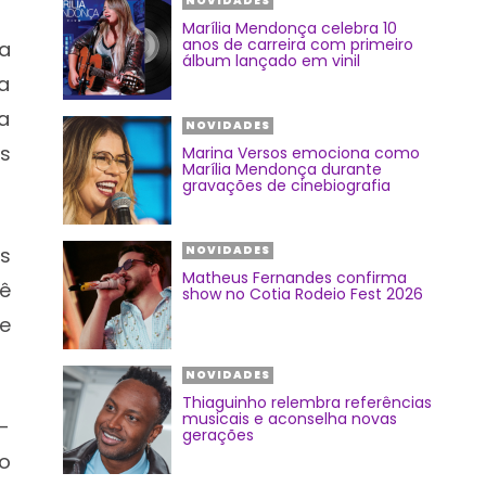
NOVIDADES
Marília Mendonça celebra 10
anos de carreira com primeiro
a
álbum lançado em vinil
da
a
NOVIDADES
s
Marina Versos emociona como
Marília Mendonça durante
gravações de cinebiografia
s
NOVIDADES
Matheus Fernandes confirma
ê
show no Cotia Rodeio Fest 2026
ue
NOVIDADES
Thiaguinho relembra referências
musicais e aconselha novas
-
gerações
o