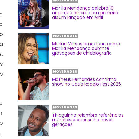
NOVIDADES
Marília Mendonça celebra 10
anos de carreira com primeiro
am
álbum lançado em vinil
o
o
NOVIDADES
a
Marina Versos emociona como
Marília Mendonça durante
s,
gravações de cinebiografia
s
NOVIDADES
s
Matheus Fernandes confirma
show no Cotia Rodeio Fest 2026
a
NOVIDADES
ar
Thiaguinho relembra referências
musicais e aconselha novas
do
gerações
m