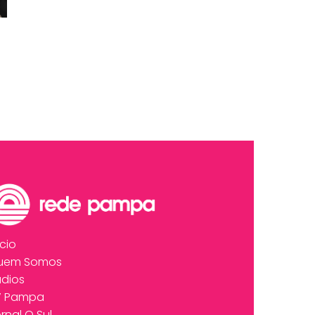
ício
uem Somos
dios
V Pampa
rnal O Sul