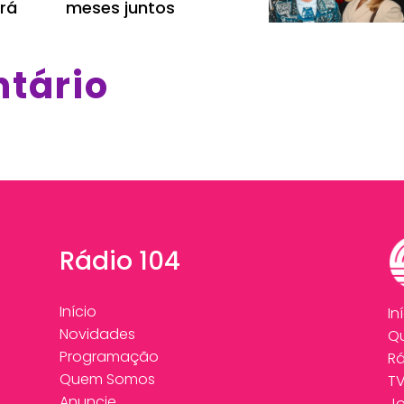
ará
meses juntos
ntário
Rádio 104
Início
In
Novidades
Q
Programação
Rá
Quem Somos
T
Anuncie
Jo