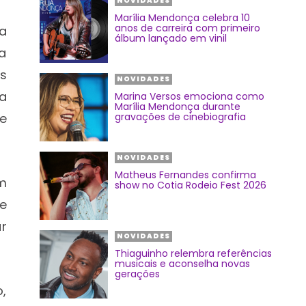
NOVIDADES
Marília Mendonça celebra 10
anos de carreira com primeiro
a
álbum lançado em vinil
ha
s
NOVIDADES
Na
Marina Versos emociona como
Marília Mendonça durante
e
gravações de cinebiografia
NOVIDADES
Matheus Fernandes confirma
m
show no Cotia Rodeio Fest 2026
ue
ar
NOVIDADES
Thiaguinho relembra referências
musicais e aconselha novas
gerações
,