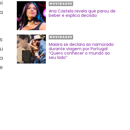
i
NOVIDADES
Ana Castela revela que parou de
a
beber e explica decisão
NOVIDADES
s
Maiara se declara ao namorado
iu
durante viagem por Portugal:
“Quero conhecer o mundo ao
a
seu lado”
e