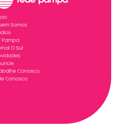
ício
uem Somos
dios
V Pampa
rnal O Sul
ovidades
uncie
rabalhe Conosco
le Conosco