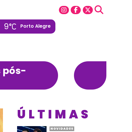
9
Porto Alegre
s pós-
ÚLTIMAS
NOVIDADES