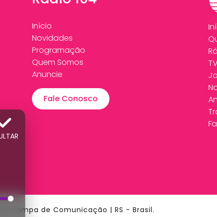
Início
In
Novidades
Q
Programação
Rá
Quem Somos
T
Anuncie
Jo
N
Fale Conosco
An
T
Fa
ULTAR
ede Pampa de Comunicação | RS - Brasil.