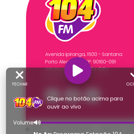
Avenida Ipiranga, 1500 - Santana
Porto Alegre/RS CEP: 90160-091
Whatsapp:
(51) 99534-0104
Fone: (51) 3218-2591
FECHAR
OC
Clique no botão acima para
ouvir ao vivo
Volume
© 2026 - Direitos Reservados - Rádio 104 - R