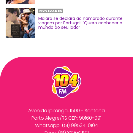
NOVIDADES
Maiara se declara ao namorado durante
viagem por Portugal: “Quero conhecer o
mundo ao seu lado”
Avenida Ipiranga, 1500 - Santana
Porto Alegre/RS CEP: 90160-091
Whatsapp:
(51) 99534-0104
Fone: (51) 3218-2591