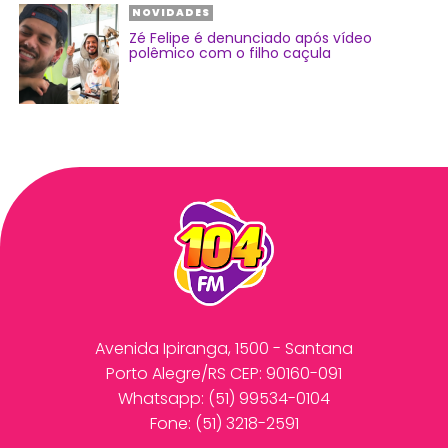
NOVIDADES
Zé Felipe é denunciado após vídeo
polêmico com o filho caçula
Avenida Ipiranga, 1500 - Santana
Porto Alegre/RS CEP: 90160-091
Whatsapp:
(51) 99534-0104
Fone: (51) 3218-2591